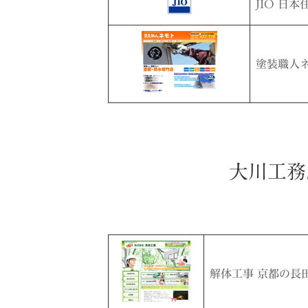
JIO 日
塗装職人
大川工務
解体工事 京都の長