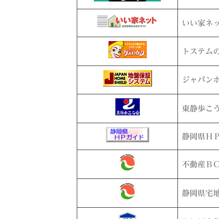
いい家ネ
トステム
ジャパン
東静歩こ
静岡県Ｈ
不動産Ｂ
静岡県宅