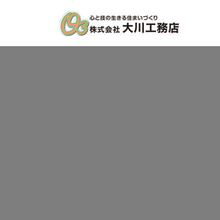
コ
ナ
ン
ビ
テ
ゲ
ン
ー
ツ
シ
へ
ョ
ス
ン
キ
に
ッ
移
プ
動