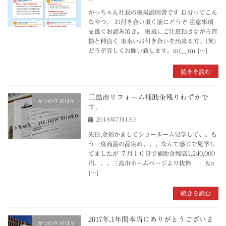
かっちゃん社長の取扱説明書です 自分ってこん
なやつ。 お付き合い頂く前にどうぞ 注意事項
を良くお読み頂き。 取扱にご注意頂きながら皆
様と仲良く 末永いお付き合いを出来る方。(笑)
どうぞ宜しくお願い致します。m(__)m […]
続きを読む
三島市リフォーム補助金残りわずかで
かつのり’の日々
す。
2018年7月13日
先日,余裕かましてショールーム見学して、、も
う一度商品の品定め、、、なんて感じで見学し
てましたが ７月１０日で補助金残高1,240,000
円、、、三島市ホームページより抜粋 &n
[…]
続きを読む
2017年,1年間本当にありがとうございま
かつのり’の日々