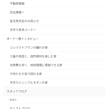
不動産情報
ジ
会社情報 !!
送
り
住宅見学会のお知らせ
手作り家具コーナー
オーナー様インタビュー
コンパクトプランの離れの家
三島の街並と、自然素材を楽しむ家
光熱費も安く、地球環境に貢献できる家
子供たちが走り回れる家
手作りとシンプルモダンの家
スタッフブログ
Kid's
おくさんブログ