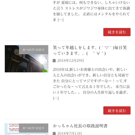
すが 夏頃には、何もできない、しちゃいけない
と言う ストレスがジワジワ身体に出てきて体調
を崩してました。 正直にはメンタルをやられて
ま […]
続きを読む
笑って年越しをします。(´▽｀)毎日笑
かつのり’の日々
っていきます。。( ＾∀＾)
2018年12月29日
2018年は,新しいお客様との出会いや、新しい
人と人の出会いができ、新しい自分とも対面で
きた 自分にとってマジですげーなー！って,す
ごかったな～って言える１年でした。 本当に良
い１年でした。。 自分の人生折り返しを過ぎ、
[…]
続きを読む
かっちゃん社長の取扱説明書
かつのり’の日々
2018年7月13日