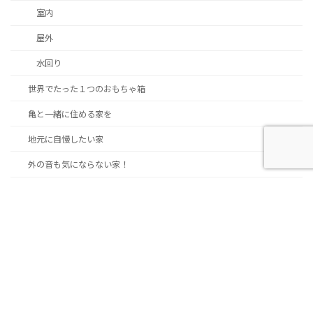
室内
屋外
水回り
世界でたった１つのおもちゃ箱
亀と一緒に住める家を
地元に自慢したい家
外の音も気にならない家！
富士山に見守られて建てた家
平屋造りの笑顔のある家
想い出の銘木を調合した家
慣れ親しむ地に集う住まい
我が子と同級生のお宅