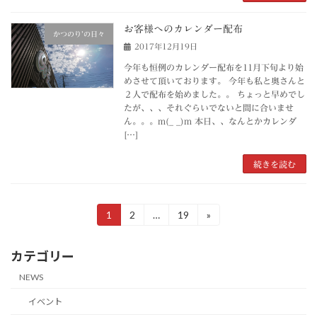
お客様へのカレンダー配布
かつのり’の日々
2017年12月19日
今年も恒例のカレンダー配布を11月下旬より始
めさせて頂いております。 今年も私と奥さんと
２人で配布を始めました。。 ちょっと早めでし
たが、、、それぐらいでないと間に合いませ
ん。。。m(_ _)m 本日、、なんとかカレンダ
[…]
続きを読む
投
1
2
…
19
»
固
固
固
定
定
定
稿
ペ
ペ
ペ
カテゴリー
ー
ー
ー
の
ジ
ジ
ジ
NEWS
ペ
イベント
ー