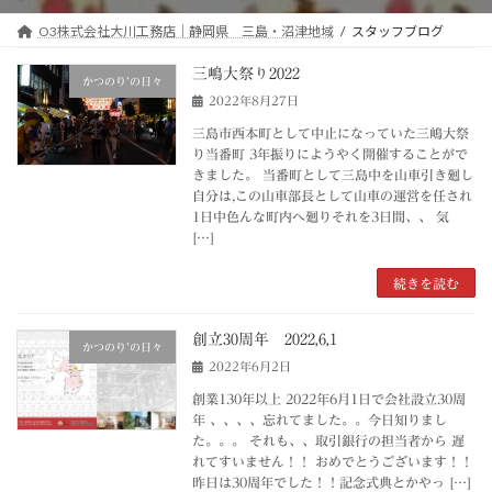
O3株式会社大川工務店｜静岡県 三島・沼津地域
スタッフブログ
三嶋大祭り2022
かつのり’の日々
2022年8月27日
三島市西本町として中止になっていた三嶋大祭
り当番町 3年振りにようやく開催することがで
きました。 当番町として三島中を山車引き廻し
自分は,この山車部長として山車の運営を任され
1日中色んな町内へ廻りそれを3日間、、 気
[…]
続きを読む
創立30周年 2022,6,1
かつのり’の日々
2022年6月2日
創業130年以上 2022年6月1日で会社設立30周
年 、、、、忘れてました。。今日知りまし
た。。。 それも、、取引銀行の担当者から 遅
れてすいません！！ おめでとうございます！！
昨日は30周年でした！！記念式典とかやっ […]