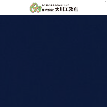
コ
ナ
ン
ビ
テ
ゲ
ン
ー
ツ
シ
へ
ョ
ス
ン
キ
に
ッ
移
プ
動