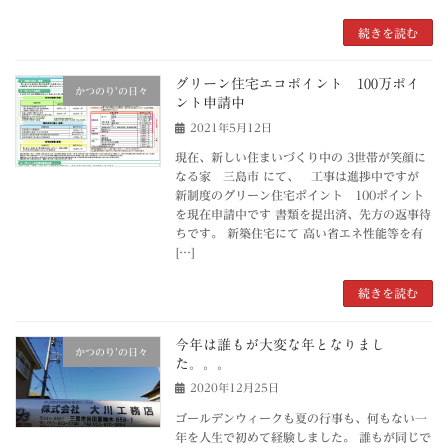
続きを読む
グリーン住宅エコポイント 100万ポイ
かつのり’の日々
ント申請中
2021年5月12日
現在、新しい住まいづくり中の 3世帯が笑顔に
なる家 三島市 にて、 工事は進捗中ですが
新制度のグリーン住宅ポイント 100ポイント
を現在申請中です 書類を提出済、先方の返事待
ちです。 新築住宅にて 高い省エネ性能等を有
[…]
続きを読む
今年は誰もが大変な年となりまし
かつのり’の日々
た。。。
2020年12月25日
ゴールデンウィークも夏の行事も、何もない一
年を人生で初めて経験しました。 誰もが同じで