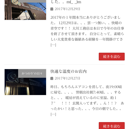
した。。m(_ _)m
2017年12月29日
2017年の１年間本当にありがとうございまし
た。 12月29日は、、、雲一つ無い、、快晴の
青空です！！ 大川工務店は本日で今年のお仕事
を終了させて頂きます。 自分にとって，素晴ら
しい大変貴重な価値ある経験を一年間掛けてさ
[…]
続きを読む
快適な温度のお店内
かつのり’の日々
2017年12月27日
昨日、もちろんエアコンを消して、夜19:00頃
に帰宅、、、、 翌朝出社朝7:40頃、、、する
と、、、 暖房が消えているのに室温、約１
７° ！！！ 玄関入ってまず、、ん！！？ あ
ったかい！と思った、、、今日の朝でした。。
[…]
続きを読む