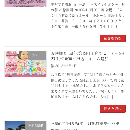
中村文昭講演会in三島 ～スイッチオン～ 其
の参 ご縁静岡 2018年11月28日㈬ 会場：三島
文化会館ゆうゆうホール 小ホール 開場１８：
００ 開演１９：００ 終了２１：００ チケッ
ト全席自由 一般２５００円 学生１ […]
続きを読む
お陰様で1周年,第12回子育てセミナー6月
イベント
23日㈯10:00～申込フォーム追加
2018年6月6日
お陰様の1周年記念 第12回子育てセミナー開
催日決定しました 6月23日㈯10:00～ 写真は第
11回セミナー風景です。。お子さんもたくさん
来てくれて大賑わいでした。。(笑) セミナー参
加申込フォームはこちらです。 &n […]
続きを読む
三島市谷田夏梅木、月極駐車場4,000円
不動産情報