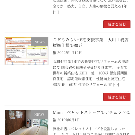
ビ放送後、先代を見送る事になり 思い返せば、
全てが 盛大、自立、人生の象徴と言える1年
[…]
続きを読む
こどもみらい住宅支援事業 大川工務店
NEWS
標準仕様で80万
2022年1月12日
令和4年10月までの新築住宅,リフォームの申請
にて 国交省の補助金が受けられます。 子育て
世帯の新築住宅 ZEH 他 100万 認定長期優
良住宅 認定低炭素住宅 性能向上認定住宅
80万 他 60万 住宅のリフォーム 省 […]
続きを読む
Mimi ペレットストーブでナチュラルに
NEWS
2019年6月1日
弊社お店にペレットストーブを設置しました
よ。 ただ、６月１日のこの暑い時期に炎を見る