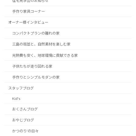
り
住宅見学会のお知らせ
手作り家具コーナー
オーナー様インタビュー
コンパクトプランの離れの家
三島の街並と、自然素材を楽しむ家
光熱費も安く、地球環境に貢献できる家
子供たちが走り回れる家
手作りとシンプルモダンの家
スタッフブログ
Kid's
おくさんブログ
おやじブログ
かつのり’の日々