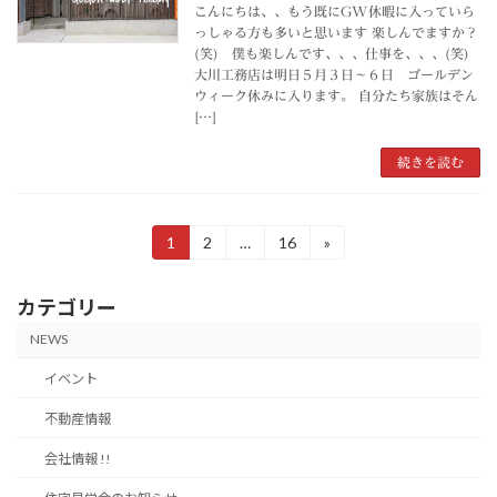
こんにちは、、もう既にGW休暇に入っていら
っしゃる方も多いと思います 楽しんでますか？
(笑) 僕も楽しんです、、、仕事を、、、(笑)
大川工務店は明日５月３日～６日 ゴールデン
ウィーク休みに入ります。 自分たち家族はそん
[…]
続きを読む
投
1
2
…
16
»
固
固
固
定
定
定
稿
ペ
ペ
ペ
カテゴリー
ー
ー
ー
の
ジ
ジ
ジ
NEWS
ペ
イベント
ー
不動産情報
ジ
会社情報 !!
送