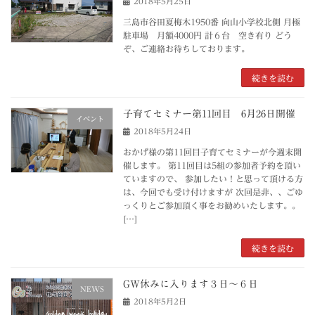
2018年5月25日
三島市谷田夏梅木1950番 向山小学校北側 月極
駐車場 月額4000円 計６台 空き有り どう
ぞ、ご連絡お待ちしております。
続きを読む
子育てセミナー第11回目 6月26日開催
イベント
2018年5月24日
おかげ様の第11回目子育てセミナーが今週末開
催します。 第11回目は5組の参加者予約を頂い
ていますので、 参加したい！と思って頂ける方
は、今回でも受け付けますが 次回是非、、ごゆ
っくりとご参加頂く事をお勧めいたします。。
[…]
続きを読む
GW休みに入ります３日～６日
NEWS
2018年5月2日