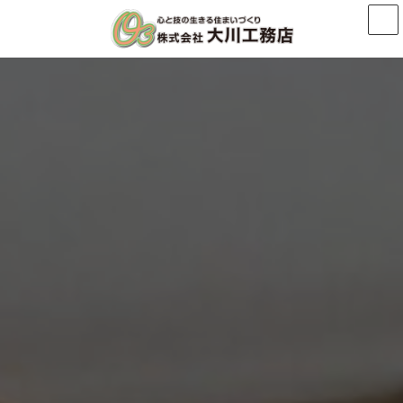
コ
ナ
ン
ビ
テ
ゲ
ン
ー
ツ
シ
へ
ョ
ス
ン
キ
に
ッ
移
プ
動