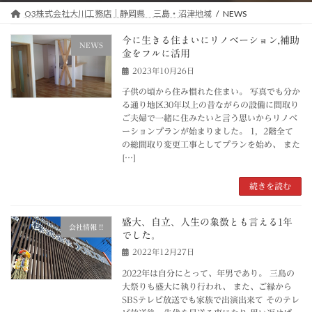
O3株式会社大川工務店｜静岡県 三島・沼津地域
NEWS
今に生きる住まいにリノベーション,補助
NEWS
金をフルに活用
2023年10月26日
子供の頃から住み慣れた住まい。 写真でも分か
る通り地区30年以上の昔ながらの設備に間取り
ご夫婦で一緒に住みたいと言う思いからリノベ
ーションプランが始まりました。 1，2階全て
の総間取り変更工事としてプランを始め、 また
[…]
続きを読む
盛大、自立、人生の象徴とも言える1年
会社情報 !!
でした。
2022年12月27日
2022年は自分にとって、年男であり。 三島の
大祭りも盛大に執り行われ、 また、ご縁から
SBSテレビ放送でも家族で出演出来て そのテレ