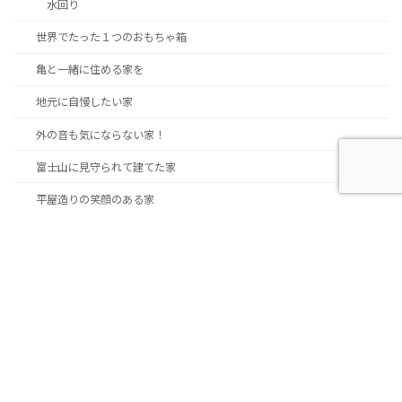
水回り
世界でたった１つのおもちゃ箱
亀と一緒に住める家を
地元に自慢したい家
外の音も気にならない家！
富士山に見守られて建てた家
平屋造りの笑顔のある家
想い出の銘木を調合した家
慣れ親しむ地に集う住まい
我が子と同級生のお宅
手作りとシンプルモダンの家
木造3階7mロングスパンの家
笑顔の集まるお店