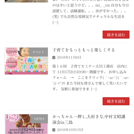
のは辛いと思うけど。。。m(_ _)m 自分も今日
設置して、試験運転。。。炎が辛かった。。。
(笑) でも自然な雰囲気でナチュラルな生活を
[…]
続きを読む
子育てをもっともっと楽しくする
イベント
2018年11月8日
第１６回 子育てセミナー大川工務店 店内に
て 11月17日㈯10:00～開催です。 お申し込み
フォーム → ここをクリック(´･ω･`)(´-ω-
`)) ﾍﾟｺﾘ また今回も皆さんで楽しく笑いたいで
す。 気軽に参加できま […]
続きを読む
かっちゃん一押し,大好きな,中村文昭講
NEWS
演会in三島
2018年10月15日