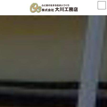
コ
ナ
ン
ビ
テ
ゲ
ン
ー
ツ
シ
へ
ョ
ス
ン
キ
に
ッ
移
プ
動