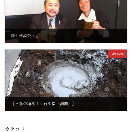
修工交流会へ,,,
2013年4月13日
次の記事
【三春の滝桜 i n 石部桜（満開）】
2013年4月19日
カテゴリー