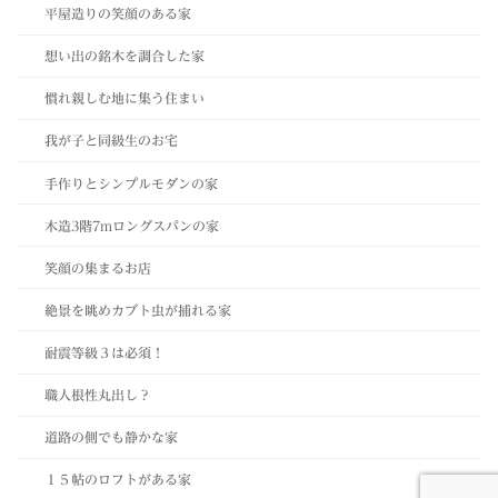
平屋造りの笑顔のある家
想い出の銘木を調合した家
慣れ親しむ地に集う住まい
我が子と同級生のお宅
手作りとシンプルモダンの家
木造3階7mロングスパンの家
笑顔の集まるお店
絶景を眺めカブト虫が捕れる家
耐震等級３は必須！
職人根性丸出し？
道路の側でも静かな家
１５帖のロフトがある家