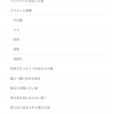
コンパクトに充実した家
リフォーム事例
その他
エコ
室内
屋外
水回り
世界でたった１つのおもちゃ箱
亀と一緒に住める家を
地元に自慢したい家
外の音も気にならない家！
富士山に見守られて建てた家