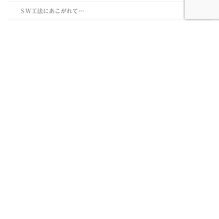
ＳＷ工法にあこがれて…
住まいづくり
3世帯が笑顔になる家(三島市)
A様邸(長泉町)
A様邸（三島市）
K様店舗（伊豆の国市）
M様邸（三島市）
S・S様邸（三島市）
S・T様邸（三島市）
T様邸（三島市）
W・D様邸（三島市）
Zero ene 2世帯の家(三島市O)