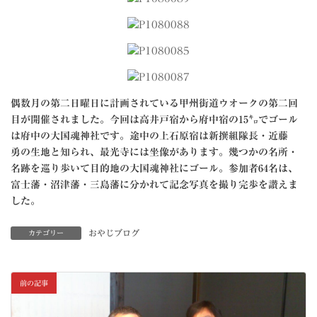
偶数月の第二日曜日に計画されている甲州街道ウオークの第二回
目が開催されました。今回は高井戸宿から府中宿の15㌔でゴール
は府中の大国魂神社です。途中の上石原宿は新撰組隊長・近藤
勇の生地と知られ、最光寺には坐像があります。幾つかの名所・
名跡を巡り歩いて目的地の大国魂神社にゴール。参加者64名は、
富士藩・沼津藩・三島藩に分かれて記念写真を撮り完歩を讃えま
した。
おやじブログ
カテゴリー
前の記事