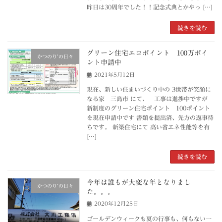
昨日は30周年でした！！記念式典とかやっ […]
続きを読む
グリーン住宅エコポイント 100万ポイ
かつのり’の日々
ント申請中
2021年5月12日
現在、新しい住まいづくり中の 3世帯が笑顔に
なる家 三島市 にて、 工事は進捗中ですが
新制度のグリーン住宅ポイント 100ポイント
を現在申請中です 書類を提出済、先方の返事待
ちです。 新築住宅にて 高い省エネ性能等を有
[…]
続きを読む
今年は誰もが大変な年となりまし
かつのり’の日々
た。。。
2020年12月25日
ゴールデンウィークも夏の行事も、何もない一