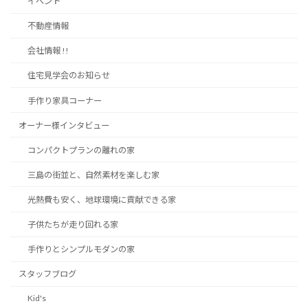
イベント
ー
不動産情報
ジ
会社情報 !!
送
り
住宅見学会のお知らせ
手作り家具コーナー
オーナー様インタビュー
コンパクトプランの離れの家
三島の街並と、自然素材を楽しむ家
光熱費も安く、地球環境に貢献できる家
子供たちが走り回れる家
手作りとシンプルモダンの家
スタッフブログ
Kid's