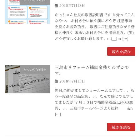
かつのり’の日々
2018年7月13日
かっちゃん社長の取扱説明書です 自分ってこん
なやつ。 お付き合い頂く前にどうぞ 注意事項
を良くお読み頂き。 取扱にご注意頂きながら皆
様と仲良く 末永いお付き合いを出来る方。(笑)
どうぞ宜しくお願い致します。m(__)m […]
続きを読む
三島市リフォーム補助金残りわずかで
かつのり’の日々
す。
2018年7月13日
先日,余裕かましてショールーム見学して、、も
う一度商品の品定め、、、なんて感じで見学し
てましたが ７月１０日で補助金残高1,240,000
円、、、三島市ホームページより抜粋 &n
[…]
続きを読む