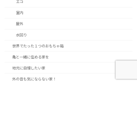
エコ
室内
屋外
水回り
世界でたった１つのおもちゃ箱
亀と一緒に住める家を
地元に自慢したい家
外の音も気にならない家！
富士山に見守られて建てた家
平屋造りの笑顔のある家
想い出の銘木を調合した家
慣れ親しむ地に集う住まい
我が子と同級生のお宅