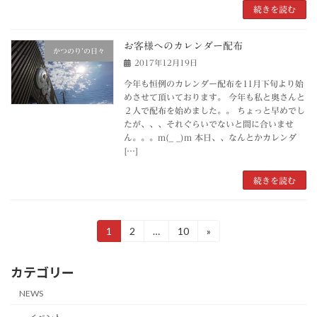
続きを読む
お客様へのカレンダー配布
かつのり’の日々
2017年12月19日
今年も恒例のカレンダー配布を11月下旬より始
めさせて頂いております。 今年も私と奥さんと
２人で配布を始めました。。 ちょっと早めでし
たが、、、それぐらいでないと間に合いませ
ん。。。m(_ _)m 本日、、なんとかカレンダ
[…]
続きを読む
投
1
2
…
10
»
固
固
固
定
定
定
稿
ペ
ペ
ペ
カテゴリー
ー
ー
ー
の
ジ
ジ
ジ
NEWS
ペ