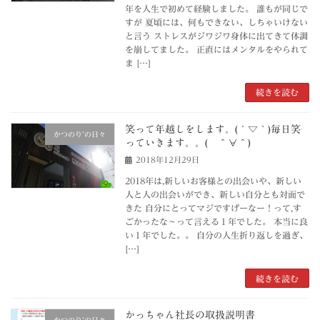
年を人生で初めて経験しました。 誰もが同じで
すが 夏頃には、何もできない、しちゃいけない
と言う ストレスがジワジワ身体に出てきて体調
を崩してました。 正直にはメンタルをやられて
ま […]
続きを読む
笑って年越しをします。(´▽｀)毎日笑
かつのり’の日々
っていきます。。( ＾∀＾)
2018年12月29日
2018年は,新しいお客様との出会いや、新しい
人と人の出会いができ、新しい自分とも対面で
きた 自分にとってマジですげーなー！って,す
ごかったな～って言える１年でした。 本当に良
い１年でした。。 自分の人生折り返しを過ぎ、
[…]
続きを読む
かっちゃん社長の取扱説明書