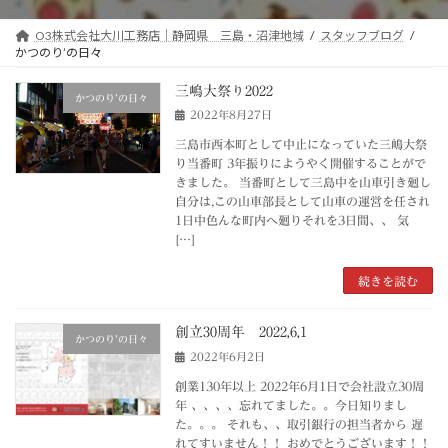
O3株式会社大川工務店｜静岡県 三島・沼津地域
スタッフブログ
かつのり’の日々
三嶋大祭り2022
かつのり’の日々
2022年8月27日
三島市西本町として中止になっていた三嶋大祭
り当番町 3年振りにようやく開催することがで
きました。 当番町として三島中を山車引き廻し
自分は,この山車部長として山車の運営を任され
1日中色んな町内へ廻りそれを3日間、、 気
[…]
続きを読む
創立30周年 2022,6,1
かつのり’の日々
2022年6月2日
創業130年以上 2022年6月1日で会社設立30周
年 、、、、忘れてました。。今日知りまし
た。。。 それも、、取引銀行の担当者から 遅
れてすいません！！ おめでとうございます！！