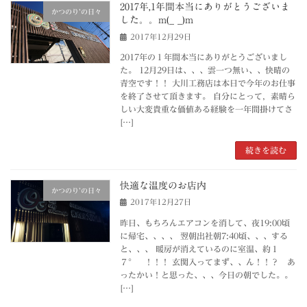
2017年,1年間本当にありがとうございま
かつのり’の日々
した。。m(_ _)m
2017年12月29日
2017年の１年間本当にありがとうございまし
た。 12月29日は、、、雲一つ無い、、快晴の
青空です！！ 大川工務店は本日で今年のお仕事
を終了させて頂きます。 自分にとって，素晴ら
しい大変貴重な価値ある経験を一年間掛けてさ
[…]
続きを読む
快適な温度のお店内
かつのり’の日々
2017年12月27日
昨日、もちろんエアコンを消して、夜19:00頃
に帰宅、、、、 翌朝出社朝7:40頃、、、する
と、、、 暖房が消えているのに室温、約１
７° ！！！ 玄関入ってまず、、ん！！？ あ
ったかい！と思った、、、今日の朝でした。。
[…]