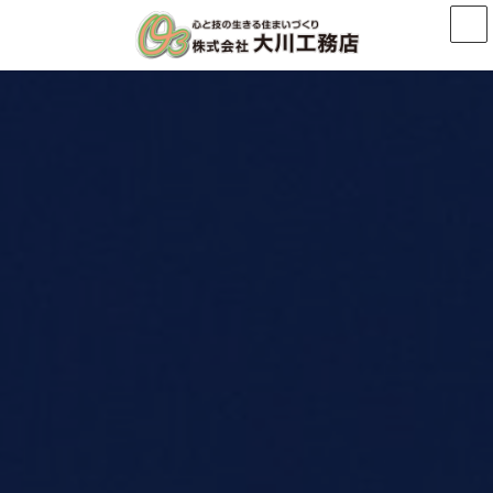
コ
ナ
ン
ビ
テ
ゲ
ン
ー
ツ
シ
へ
ョ
ス
ン
キ
に
ッ
移
プ
動