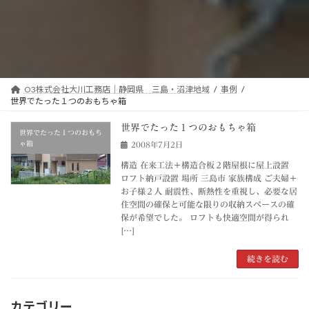
O3株式会社大川工務店｜静岡県 三島・沼津地域
事例
世界でたった１つのおもちゃ箱
世界でたった１つのおもちゃ箱
世界でたった１つのおもち
ゃ箱
2008年7月2日
構造 在来工法＋構造合板２階屋根に屋上設置
ロフト納戸設置 場所 三島市 家族構成 ご夫婦＋
お子様２人 耐震性、断熱性を重視し、必要な居
住空間の確保と可能な限りの収納スペースの確
保が希望でした。 ロフトも快適空間が得られ
[…]
続きを読む
カテゴリー