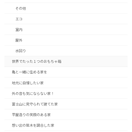
その他
エコ
室内
屋外
水回り
世界でたった１つのおもちゃ箱
亀と一緒に住める家を
地元に自慢したい家
外の音も気にならない家！
富士山に見守られて建てた家
平屋造りの笑顔のある家
想い出の銘木を調合した家