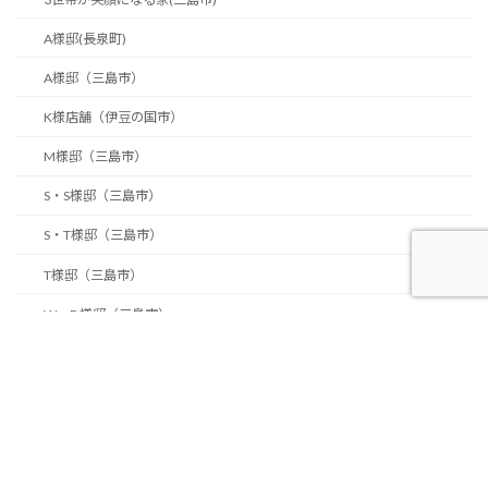
A様邸(長泉町)
A様邸（三島市）
K様店舗（伊豆の国市）
M様邸（三島市）
S・S様邸（三島市）
S・T様邸（三島市）
T様邸（三島市）
W・D様邸（三島市）
Zero ene 2世帯の家(三島市O)
ご縁と共に新しい住まいづくり(長泉町)
もてなしの家(富士市K)
もてなしの家N(三島市）