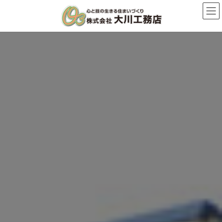
コ
ナ
ン
ビ
テ
ゲ
ン
ー
ツ
シ
へ
ョ
ス
ン
キ
に
ッ
移
プ
動