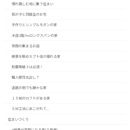
慣れ親しむ地に集う住まい
我が子と同級生のお宅
手作りとシンプルモダンの家
木造3階7mロングスパンの家
笑顔の集まるお店
絶景を眺めカブト虫が捕れる家
耐震等級３は必須！
職人根性丸出し？
道路の側でも静かな家
１５帖のロフトがある家
ＳＷ工法にあこがれて…
住まいづくり
3世帯が笑顔になる家(三島市)