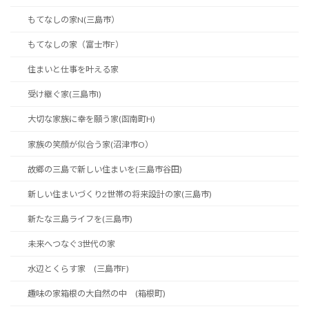
もてなしの家N(三島市）
もてなしの家（富士市F）
住まいと仕事を叶える家
受け継ぐ家(三島市I)
大切な家族に幸を願う家(函南町H)
家族の笑顔が似合う家(沼津市O）
故郷の三島で新しい住まいを(三島市谷田)
新しい住まいづくり2世帯の将来設計の家(三島市)
新たな三島ライフを(三島市)
未来へつなぐ3世代の家
水辺とくらす家 (三島市F)
趣味の家箱根の大自然の中 (箱根町)