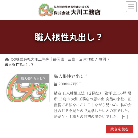
コ
ナ
ン
ビ
テ
ゲ
ン
ー
ツ
シ
へ
ョ
職人根性丸出し？
ス
ン
キ
に
ッ
移
プ
動
O3株式会社大川工務店｜静岡県 三島・沼津地域
事例
職人根性丸出し？
職人根性丸出し？
職人根性丸出し？
2008年7月5日
構造 在来軸組工法（２階建） 建坪 35.56坪 場
所 三島市 大川工務店の思い出 突然の来社、正
直慌てる私をにこにこしながら見つめ、私の会
社のＨＰを見たので見学したいとの事でした。
是がＹ・Ｉ様との最初の出会いでした。 […]
続きを読む