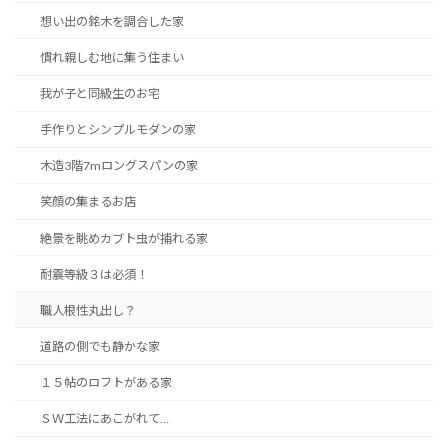
想い出の銘木を調合した家
慣れ親しむ地に集う住まい
我が子と同級生のお宅
手作りとシンプルモダンの家
木造3階7mロングスパンの家
笑顔の集まるお店
絶景を眺めカブト虫が捕れる家
耐震等級３は必須！
職人根性丸出し？
道路の側でも静かな家
１５帖のロフトがある家
ＳＷ工法にあこがれて…