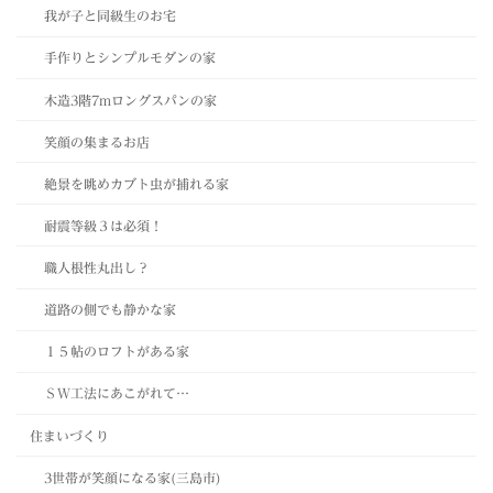
我が子と同級生のお宅
手作りとシンプルモダンの家
木造3階7mロングスパンの家
笑顔の集まるお店
絶景を眺めカブト虫が捕れる家
耐震等級３は必須！
職人根性丸出し？
道路の側でも静かな家
１５帖のロフトがある家
ＳＷ工法にあこがれて…
住まいづくり
3世帯が笑顔になる家(三島市)