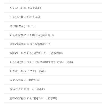
もてなしの家（富士市F）
住まいと仕事を叶える家
受け継ぐ家(三島市I)
大切な家族に幸を願う家(函南町H)
家族の笑顔が似合う家(沼津市O）
故郷の三島で新しい住まいを(三島市谷田)
新しい住まいづくり2世帯の将来設計の家(三島市)
新たな三島ライフを(三島市)
未来へつなぐ3世代の家
水辺とくらす家 (三島市F)
趣味の家箱根の大自然の中 (箱根町)