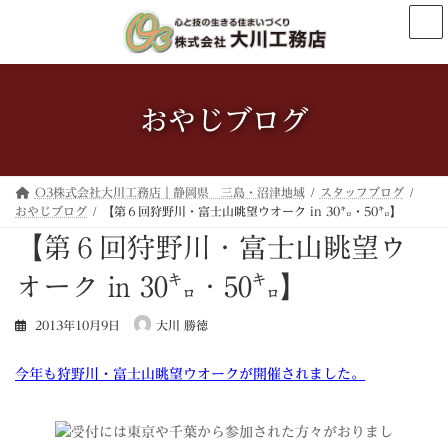
コ
ナ
ン
ビ
テ
ゲ
ン
ー
ツ
シ
へ
ョ
おやじブログ
ス
ン
キ
に
ッ
移
プ
動
O3株式会社大川工務店｜静岡県 三島・沼津地域
スタッフブログ
おやじブログ
【第６回狩野川・富士山眺望ウオーク in 30㌔・50㌔】
【第６回狩野川・富士山眺望ウ
オーク in 30㌔・50㌔】
2013年10月9日
大川 勝徳
今年も狩野川・富士山眺望ウオークが開催されました。