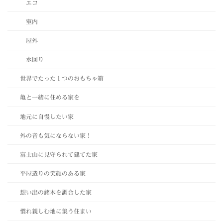
エコ
室内
屋外
水回り
世界でたった１つのおもちゃ箱
亀と一緒に住める家を
地元に自慢したい家
外の音も気にならない家！
富士山に見守られて建てた家
平屋造りの笑顔のある家
想い出の銘木を調合した家
慣れ親しむ地に集う住まい