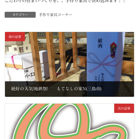
こだわりの住まいづくりを、、手作り家具で決め込みます！！
手作り家具コーナー
カテゴリー
前の記事
絶好の天気!地鎮祭! もてなしの家N(三島市)
2013年11月16日
次の記事