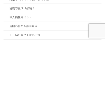
耐震等級３は必須！
職人根性丸出し？
道路の側でも静かな家
１５帖のロフトがある家
ＳＷ工法にあこがれて…
住まいづくり
3世帯が笑顔になる家(三島市)
A様邸(長泉町)
A様邸（三島市）
K様店舗（伊豆の国市）
M様邸（三島市）