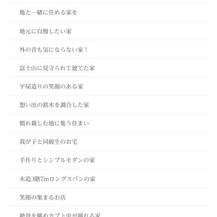
亀と一緒に住める家を
地元に自慢したい家
外の音も気にならない家！
富士山に見守られて建てた家
平屋造りの笑顔のある家
想い出の銘木を調合した家
慣れ親しむ地に集う住まい
我が子と同級生のお宅
手作りとシンプルモダンの家
木造3階7mロングスパンの家
笑顔の集まるお店
絶景を眺めカブト虫が捕れる家