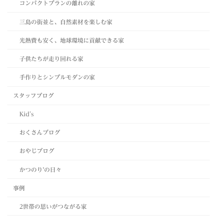
コンパクトプランの離れの家
三島の街並と、自然素材を楽しむ家
光熱費も安く、地球環境に貢献できる家
子供たちが走り回れる家
手作りとシンプルモダンの家
スタッフブログ
Kid's
おくさんブログ
おやじブログ
かつのり’の日々
事例
2世帯の思いがつながる家