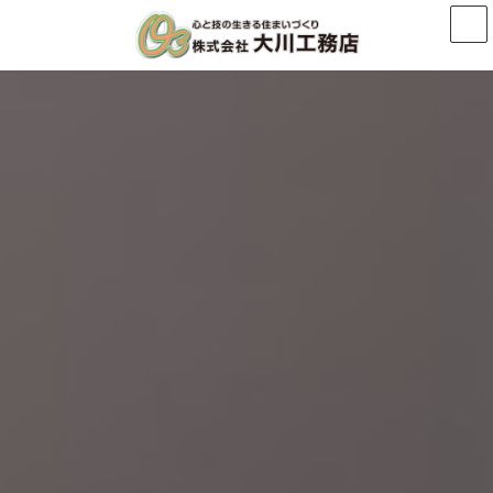
コ
ナ
ン
ビ
テ
ゲ
ン
ー
ツ
シ
へ
ョ
ス
ン
キ
に
ッ
移
プ
動