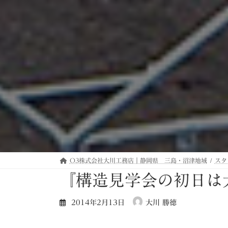
O3株式会社大川工務店｜静岡県 三島・沼津地域
スタ
『構造見学会の初日は
2014年2月13日
大川 勝徳