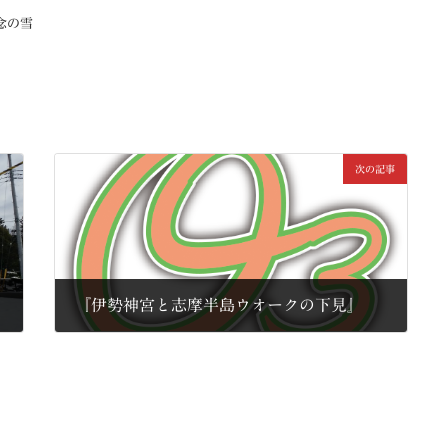
念の雪
次の記事
『伊勢神宮と志摩半島ウオークの下見』
2014年2月13日