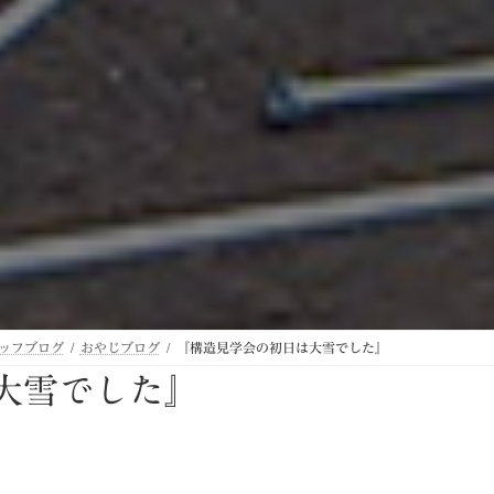
ッフブログ
おやじブログ
『構造見学会の初日は大雪でした』
大雪でした』