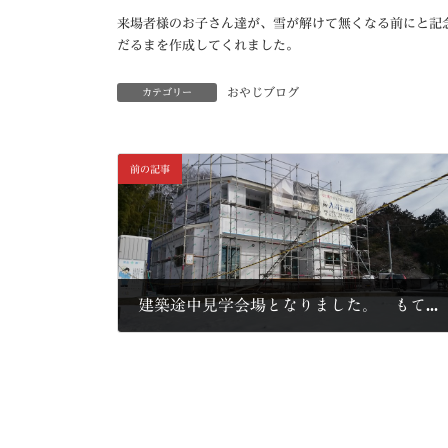
来場者様のお子さん達が、雪が解けて無くなる前にと記
だるまを作成してくれました。
おやじブログ
カテゴリー
前の記事
建築途中見学会場となりました。 もてなしの家（三島市N）
2014年2月10日