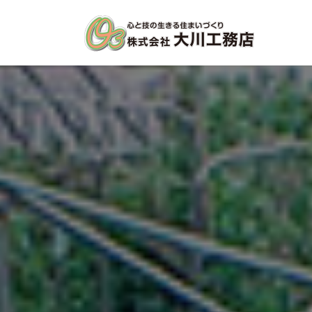
コ
ナ
ン
ビ
テ
ゲ
ン
ー
ツ
シ
へ
ョ
ス
ン
キ
に
ッ
移
プ
動