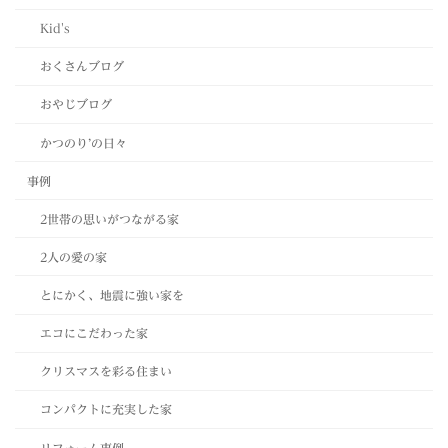
Kid's
おくさんブログ
おやじブログ
かつのり’の日々
事例
2世帯の思いがつながる家
2人の愛の家
とにかく、地震に強い家を
エコにこだわった家
クリスマスを彩る住まい
コンパクトに充実した家
リフォーム事例