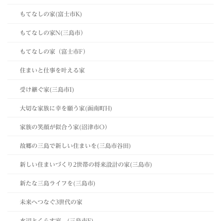
もてなしの家(富士市K)
もてなしの家N(三島市）
もてなしの家（富士市F）
住まいと仕事を叶える家
受け継ぐ家(三島市I)
大切な家族に幸を願う家(函南町H)
家族の笑顔が似合う家(沼津市O）
故郷の三島で新しい住まいを(三島市谷田)
新しい住まいづくり2世帯の将来設計の家(三島市)
新たな三島ライフを(三島市)
未来へつなぐ3世代の家
水辺とくらす家 (三島市F)