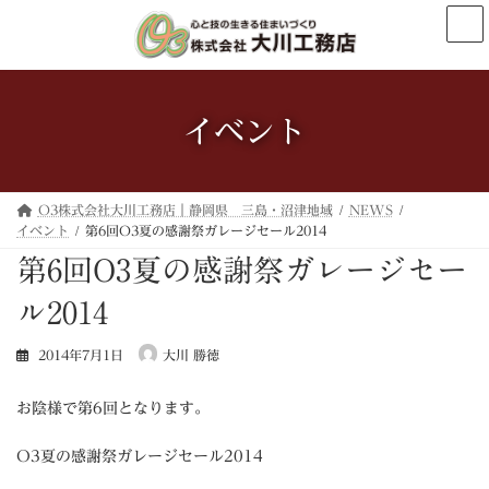
コ
ナ
ン
ビ
テ
ゲ
ン
ー
ツ
シ
へ
ョ
イベント
ス
ン
キ
に
ッ
移
プ
動
O3株式会社大川工務店｜静岡県 三島・沼津地域
NEWS
イベント
第6回O3夏の感謝祭ガレージセール2014
第6回O3夏の感謝祭ガレージセー
ル2014
2014年7月1日
大川 勝徳
お陰様で第6回となります。
O3夏の感謝祭ガレージセール2014