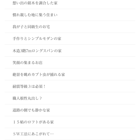
想い出の銘木を調合した家
慣れ親しむ地に集う住まい
我が子と同級生のお宅
手作りとシンプルモダンの家
木造3階7mロングスパンの家
笑顔の集まるお店
絶景を眺めカブト虫が捕れる家
耐震等級３は必須！
職人根性丸出し？
道路の側でも静かな家
１５帖のロフトがある家
ＳＷ工法にあこがれて…