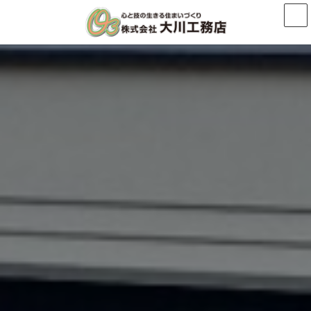
コ
ナ
ン
ビ
テ
ゲ
ン
ー
ツ
シ
へ
ョ
ス
ン
キ
に
ッ
移
プ
動