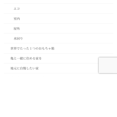
エコ
室内
屋外
水回り
世界でたった１つのおもちゃ箱
亀と一緒に住める家を
地元に自慢したい家
外の音も気にならない家！
富士山に見守られて建てた家
平屋造りの笑顔のある家
想い出の銘木を調合した家