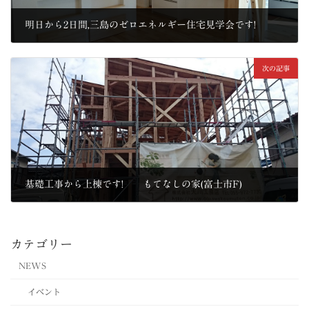
明日から2日間,三島のゼロエネルギー住宅見学会です!
2015年3月20日
次の記事
基礎工事から上棟です! もてなしの家(富士市F)
2015年4月6日
カテゴリー
NEWS
イベント