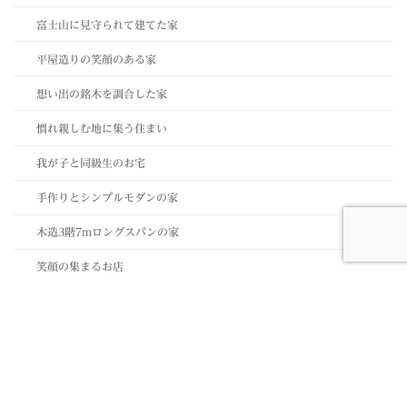
富士山に見守られて建てた家
平屋造りの笑顔のある家
想い出の銘木を調合した家
慣れ親しむ地に集う住まい
我が子と同級生のお宅
手作りとシンプルモダンの家
木造3階7mロングスパンの家
笑顔の集まるお店
絶景を眺めカブト虫が捕れる家
耐震等級３は必須！
職人根性丸出し？
道路の側でも静かな家