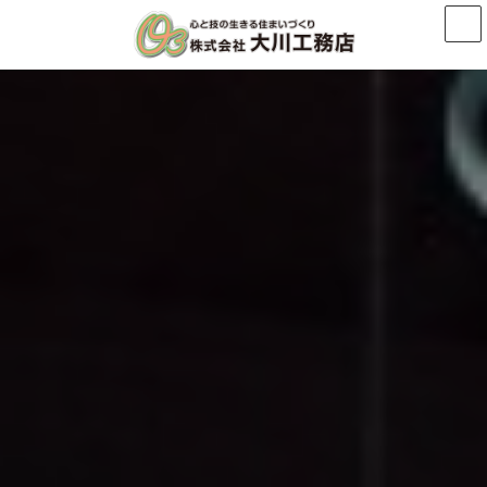
コ
ナ
ン
ビ
テ
ゲ
ン
ー
ツ
シ
へ
ョ
ス
ン
キ
に
ッ
移
プ
動