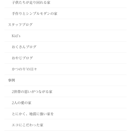
子供たちが走り回れる家
手作りとシンプルモダンの家
スタッフブログ
Kid's
おくさんブログ
おやじブログ
かつのり’の日々
事例
2世帯の思いがつながる家
2人の愛の家
とにかく、地震に強い家を
エコにこだわった家