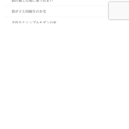
慣れ親しむ地に集う住まい
我が子と同級生のお宅
手作りとシンプルモダンの家
木造3階7mロングスパンの家
笑顔の集まるお店
絶景を眺めカブト虫が捕れる家
耐震等級３は必須！
職人根性丸出し？
道路の側でも静かな家
１５帖のロフトがある家
ＳＷ工法にあこがれて…
住まいづくり