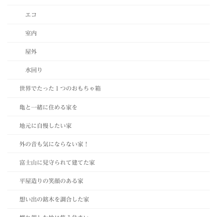
エコ
室内
屋外
水回り
世界でたった１つのおもちゃ箱
亀と一緒に住める家を
地元に自慢したい家
外の音も気にならない家！
富士山に見守られて建てた家
平屋造りの笑顔のある家
想い出の銘木を調合した家