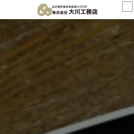
コ
ナ
ン
ビ
テ
ゲ
ン
ー
ツ
シ
へ
ョ
ス
ン
キ
に
ッ
移
プ
動