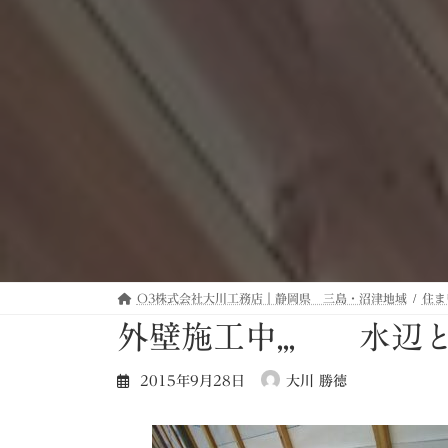
O3株式会社大川工務店｜静岡県 三島・沼津地域
住ま
外壁施工中,,, 水辺と
2015年9月28日
大川 勝徳