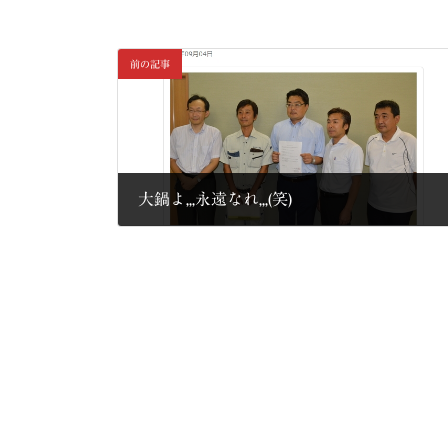
前の記事
大鍋よ,,,永遠なれ,,,(笑)
2015年9月5日