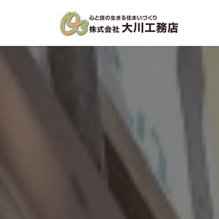
コ
ナ
ン
ビ
テ
ゲ
ン
ー
ツ
シ
へ
ョ
ス
ン
キ
に
ッ
移
プ
動