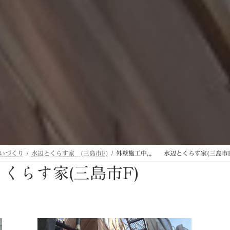
いづくり
水辺とくらす家 (三島市F)
外壁施工中,,, 水辺とくらす家(三島市F
くらす家(三島市F)