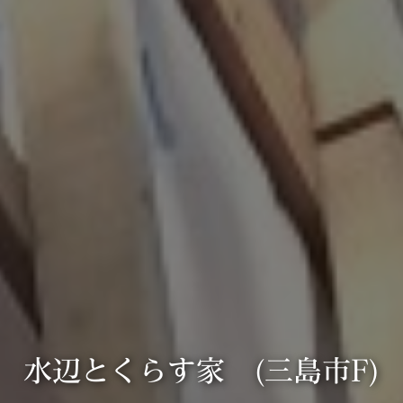
水辺とくらす家 (三島市F)