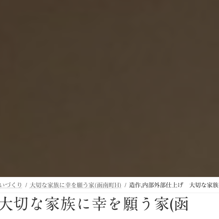
いづくり
大切な家族に幸を願う家(函南町H)
造作,内部外部仕上げ 大切な家族
大切な家族に幸を願う家(函