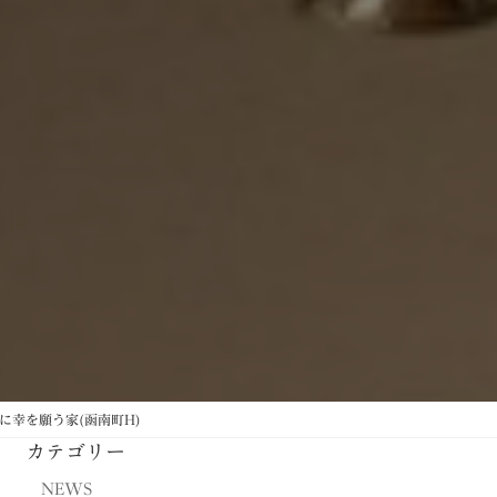
に幸を願う家(函南町H)
カテゴリー
NEWS