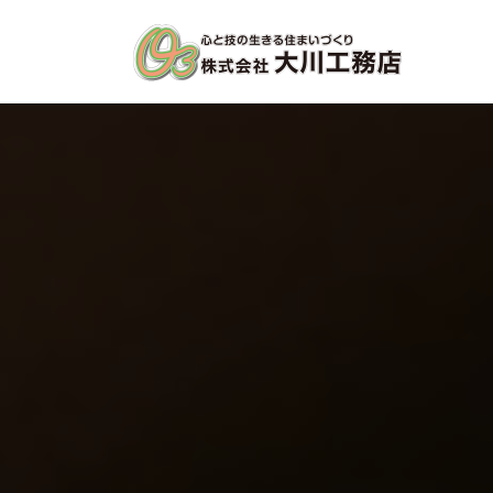
コ
ナ
ン
ビ
テ
ゲ
ン
ー
ツ
シ
へ
ョ
ス
ン
キ
に
ッ
移
プ
動