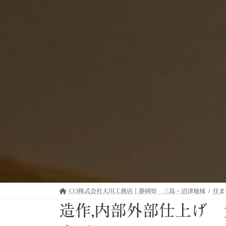
O3株式会社大川工務店｜静岡県 三島・沼津地域
住ま
造作,内部外部仕上げ 