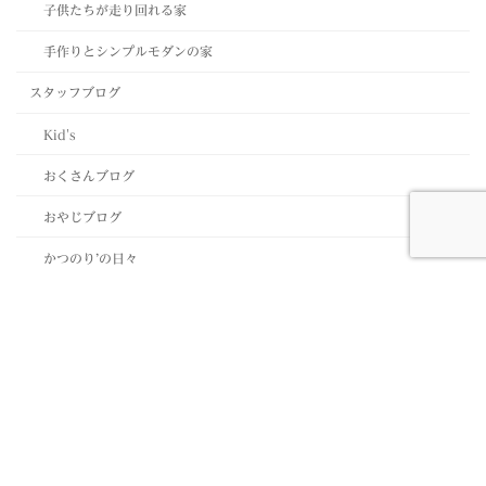
子供たちが走り回れる家
手作りとシンプルモダンの家
スタッフブログ
Kid's
おくさんブログ
おやじブログ
かつのり’の日々
事例
2世帯の思いがつながる家
2人の愛の家
とにかく、地震に強い家を
エコにこだわった家