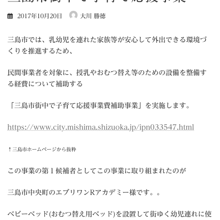
2017年10月20日
大川 勝徳
三島市では、乳幼児を連れた家族等が安心して外出できる環境づ
くりを推進するため、
民間事業者を対象に、授乳やおむつ替え等のための設備を整備す
る経費について補助する
「三島市街中で子育て応援事業費補助事業」を実施します。
https://www.city.mishima.shizuoka.jp/ipn033547.html
↑三島市ホームページから抜粋
この事業の第１候補者としてこの事業に取り組まれたのが
三島市中央町のエブリワンRアカデミー様です。。
ベビーベッド(おむつ替え用ベッド)を設置して街ゆく幼児連れに使