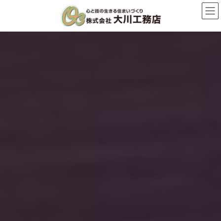
コ
ナ
ン
ビ
テ
ゲ
ン
ー
ツ
シ
へ
ョ
ス
ン
キ
に
ッ
移
プ
動