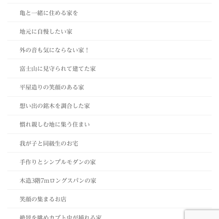
亀と一緒に住める家を
地元に自慢したい家
外の音も気にならない家！
富士山に見守られて建てた家
平屋造りの笑顔のある家
想い出の銘木を調合した家
慣れ親しむ地に集う住まい
我が子と同級生のお宅
手作りとシンプルモダンの家
木造3階7mロングスパンの家
笑顔の集まるお店
絶景を眺めカブト虫が捕れる家