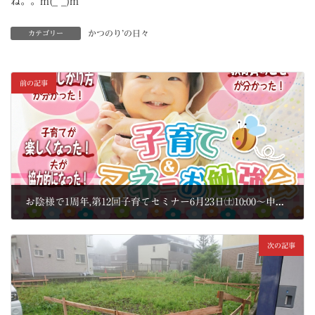
ね。。m(_ _)m
かつのり’の日々
カテゴリー
前の記事
お陰様で1周年,第12回子育てセミナー6月23日㈯10:00～申込フォーム追加
2018年6月6日
次の記事