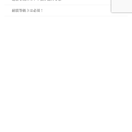
耐震等級３は必須！
職人根性丸出し？
道路の側でも静かな家
１５帖のロフトがある家
ＳＷ工法にあこがれて…
住まいづくり
3世帯が笑顔になる家(三島市)
A様邸(長泉町)
A様邸（三島市）
K様店舗（伊豆の国市）
M様邸（三島市）