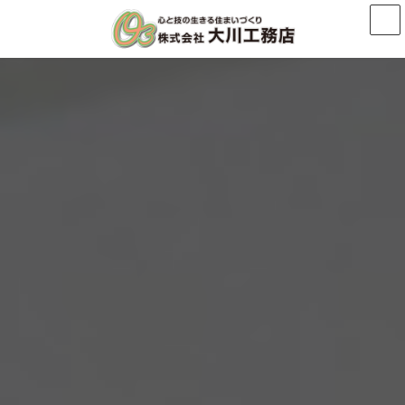
コ
ナ
ン
ビ
テ
ゲ
ン
ー
ツ
シ
へ
ョ
ス
ン
キ
に
ッ
移
プ
動