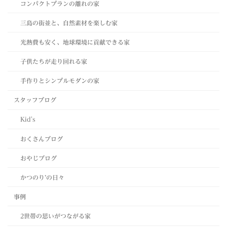
コンパクトプランの離れの家
三島の街並と、自然素材を楽しむ家
光熱費も安く、地球環境に貢献できる家
子供たちが走り回れる家
手作りとシンプルモダンの家
スタッフブログ
Kid's
おくさんブログ
おやじブログ
かつのり’の日々
事例
2世帯の思いがつながる家