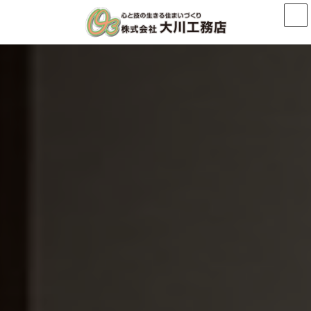
コ
ナ
ン
ビ
テ
ゲ
ン
ー
ツ
シ
へ
ョ
ス
ン
キ
に
ッ
移
プ
動