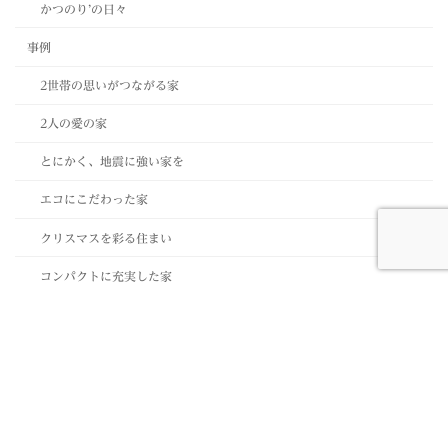
かつのり’の日々
事例
2世帯の思いがつながる家
2人の愛の家
とにかく、地震に強い家を
エコにこだわった家
クリスマスを彩る住まい
コンパクトに充実した家
リフォーム事例
その他
エコ
室内