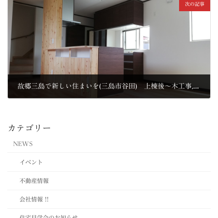
次の記事
故郷三島で新しい住まいを(三島市谷田) 上棟後～木工事,内装,外構,完成
2019年8月19日
カテゴリー
NEWS
イベント
不動産情報
会社情報 !!
住宅見学会のお知らせ