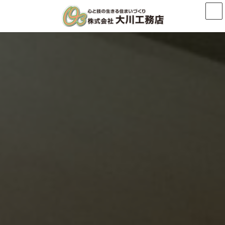
コ
ナ
ン
ビ
テ
ゲ
ン
ー
ツ
シ
へ
ョ
ス
ン
キ
に
ッ
移
プ
動