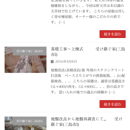
層確保をしながら、、今回は軒天井は木目調の
天井材で仕上げています。 こちらの屋根は珍し
く寄せ棟屋根、オーナー様のこだわりの形で
す。 […]
続きを読む
基礎工事～上棟式 受け継ぐ家(三島
受け継ぐ家(三島市I)
市I)
2016年4月8日
地盤改良(表層改良)後 外周のステコンクリート
打設後 ベース立ち上がりの鉄筋配筋、、jio配
筋検査、、、 こちらの基礎は、通常は基礎高さ
GL+400の所を、GL+800に、、、倍の高さで
す。 思い入れの地での過去の経験か […]
続きを読む
地盤改良から地盤再調査にて,,, 受け
受け継ぐ家(三島市I)
継ぐ家(三島市I)