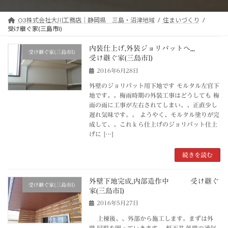
O3株式会社大川工務店｜静岡県 三島・沼津地域
住まいづくり
受け継ぐ家(三島市I)
内装仕上げ,外装ジョリパットヘ,,,
受け継ぐ家(三島市I)
受け継ぐ家(三島市I)
2016年6月28日
外壁のジョリパット用下地です モルタル左官下
地です。。梅雨時期の外装工事はどうしても 梅
雨の雨に工事が左右されてしまい、、正直少し
遅れ気味です。。 ようやく、モルタル塗りが完
成して、、これｋら仕上げのジョリパット仕上
げに […]
続きを読む
外壁下地完成,内部造作中 受け継ぐ
受け継ぐ家(三島市I)
家(三島市I)
2016年5月27日
上棟後、、外部から施工します。まずは外
壁,屋根を囲っていきます。 軒天井,外壁の通気