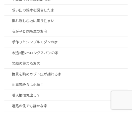
想い出の銘木を調合した家
慣れ親しむ地に集う住まい
我が子と同級生のお宅
手作りとシンプルモダンの家
木造3階7mロングスパンの家
笑顔の集まるお店
絶景を眺めカブト虫が捕れる家
耐震等級３は必須！
職人根性丸出し？
道路の側でも静かな家
１５帖のロフトがある家
ＳＷ工法にあこがれて…