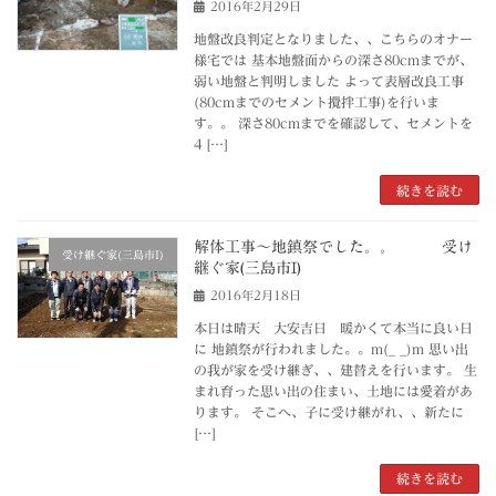
2016年2月29日
地盤改良判定となりました、、こちらのオナー
様宅では 基本地盤面からの深さ80cmまでが、
弱い地盤と判明しました よって表層改良工事
(80cmまでのセメント攪拌工事)を行いま
す。。 深さ80cmまでを確認して、セメントを
4 […]
続きを読む
解体工事～地鎮祭でした。。 受け
受け継ぐ家(三島市I)
継ぐ家(三島市I)
2016年2月18日
本日は晴天 大安吉日 暖かくて本当に良い日
に 地鎮祭が行われました。。m(_ _)m 思い出
の我が家を受け継ぎ、、建替えを行います。 生
まれ育った思い出の住まい、土地には愛着があ
ります。 そこへ、子に受け継がれ、、新たに
[…]
続きを読む