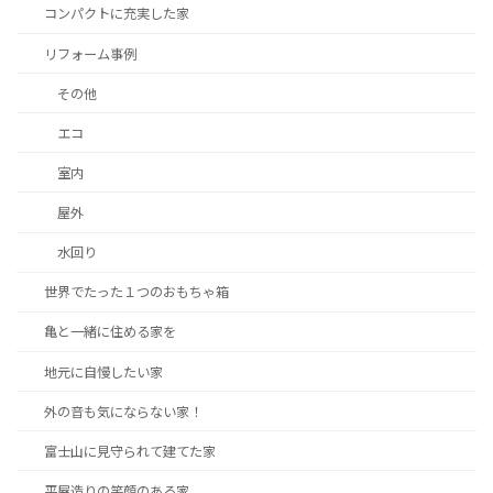
コンパクトに充実した家
リフォーム事例
その他
エコ
室内
屋外
水回り
世界でたった１つのおもちゃ箱
亀と一緒に住める家を
地元に自慢したい家
外の音も気にならない家！
富士山に見守られて建てた家
平屋造りの笑顔のある家