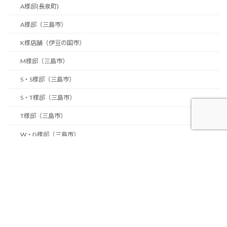
A様邸(長泉町)
A様邸（三島市）
K様店舗（伊豆の国市）
M様邸（三島市）
S・S様邸（三島市）
S・T様邸（三島市）
T様邸（三島市）
W・D様邸（三島市）
Zero ene 2世帯の家(三島市O)
ご縁と共に新しい住まいづくり(長泉町)
もてなしの家(富士市K)
もてなしの家N(三島市）
もてなしの家（富士市F）