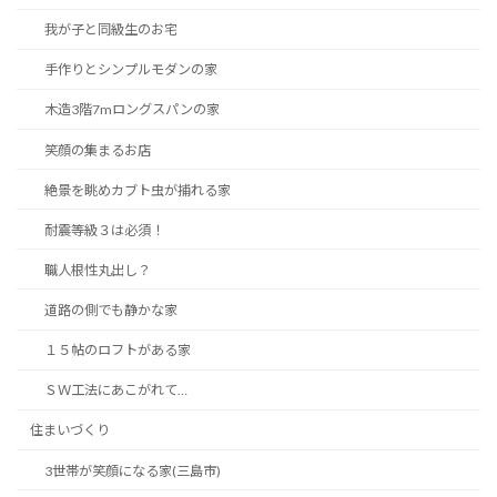
我が子と同級生のお宅
手作りとシンプルモダンの家
木造3階7mロングスパンの家
笑顔の集まるお店
絶景を眺めカブト虫が捕れる家
耐震等級３は必須！
職人根性丸出し？
道路の側でも静かな家
１５帖のロフトがある家
ＳＷ工法にあこがれて…
住まいづくり
3世帯が笑顔になる家(三島市)