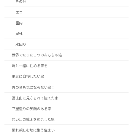
その他
エコ
室内
屋外
水回り
世界でたった１つのおもちゃ箱
亀と一緒に住める家を
地元に自慢したい家
外の音も気にならない家！
富士山に見守られて建てた家
平屋造りの笑顔のある家
想い出の銘木を調合した家
慣れ親しむ地に集う住まい