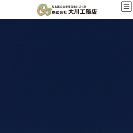
コ
ナ
ン
ビ
テ
ゲ
ン
ー
ツ
シ
へ
ョ
ス
ン
キ
に
ッ
移
プ
動