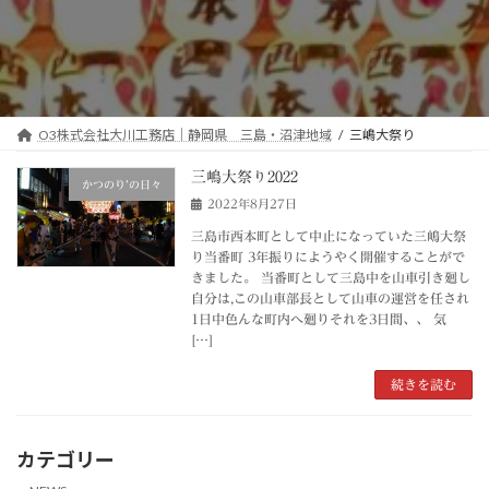
O3株式会社大川工務店｜静岡県 三島・沼津地域
三嶋大祭り
三嶋大祭り2022
かつのり’の日々
2022年8月27日
三島市西本町として中止になっていた三嶋大祭
り当番町 3年振りにようやく開催することがで
きました。 当番町として三島中を山車引き廻し
自分は,この山車部長として山車の運営を任され
1日中色んな町内へ廻りそれを3日間、、 気
[…]
続きを読む
カテゴリー