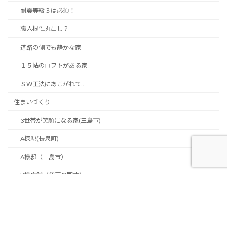
耐震等級３は必須！
職人根性丸出し？
道路の側でも静かな家
１５帖のロフトがある家
ＳＷ工法にあこがれて…
住まいづくり
3世帯が笑顔になる家(三島市)
A様邸(長泉町)
A様邸（三島市）
K様店舗（伊豆の国市）
M様邸（三島市）
S・S様邸（三島市）