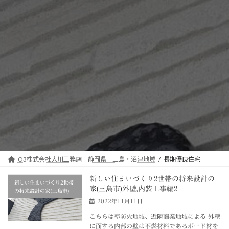
O3株式会社大川工務店｜静岡県 三島・沼津地域
長期優良住宅
新しい住まいづくり2世帯の将来設計の
新しい住まいづくり2世帯
家(三島市)外壁,内装工事編2
の将来設計の家(三島市)
2022年11月11日
こちらは準防火地域、近隣商業地域による 外壁
に面する内部の壁は不燃材料であるボード材を