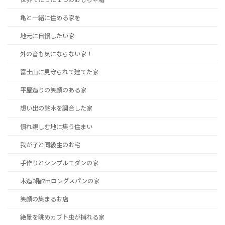
亀と一緒に住める家を
地元に自慢したい家
外の音も気にならない家！
富士山に見守られて建てた家
平屋造りの笑顔のある家
想い出の銘木を調合した家
慣れ親しむ地に集う住まい
我が子と同級生のお宅
手作りとシンプルモダンの家
木造3階7mロングスパンの家
笑顔の集まるお店
絶景を眺めカブト虫が捕れる家