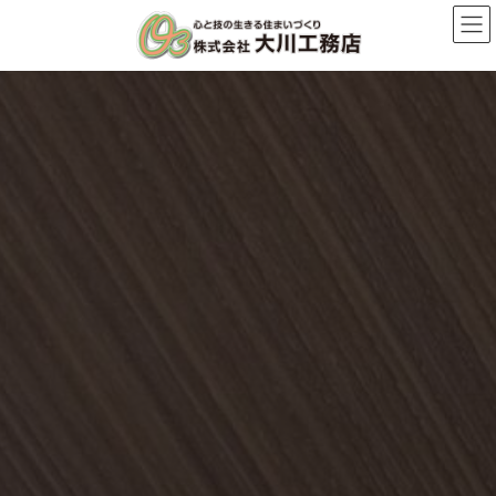
コ
ナ
ン
ビ
テ
ゲ
ン
ー
ツ
シ
へ
ョ
ス
ン
キ
に
ッ
移
プ
動