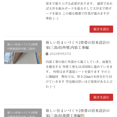
梁まで張り上げる必要があります。 通常であれ
ば天井を組みボードを張るそして天井まで壁ボ
ードを張る この様な順番で作業が進みますが
準防 […]
続きを読む
新しい住まいづくり2世帯の将来設計の
新しい住まいづくり2世帯
家(三島市)外壁,内装工事編
の将来設計の家(三島市)
2022年9月27日
内部工事の前に外部から施工していき、雨養生
を優先する 外壁工事もほぼ同時に進めていきま
す。 外壁はまず透湿シートを張ります その上
に胴縁材 弊社では、厚さ20㎜の木材を打ち付
けていきます 空気層は厚いほど効果があると言
わ […]
続きを読む
新しい住まいづくり2世帯の将来設計の
新しい住まいづくり2世帯
家(三島市)基礎工事編
の将来設計の家(三島市)