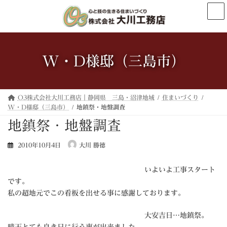
コ
ナ
ン
ビ
テ
ゲ
ン
ー
ツ
シ
へ
ョ
W・D様邸（三島市）
ス
ン
キ
に
ッ
移
プ
動
O3株式会社大川工務店｜静岡県 三島・沼津地域
住まいづくり
W・D様邸（三島市）
地鎮祭・地盤調査
地鎮祭・地盤調査
2010年10月4日
大川 勝徳
いよいよ工事スタート
です。
私の超地元でこの看板を出せる事に感謝しております。
大安吉日…地鎮祭。