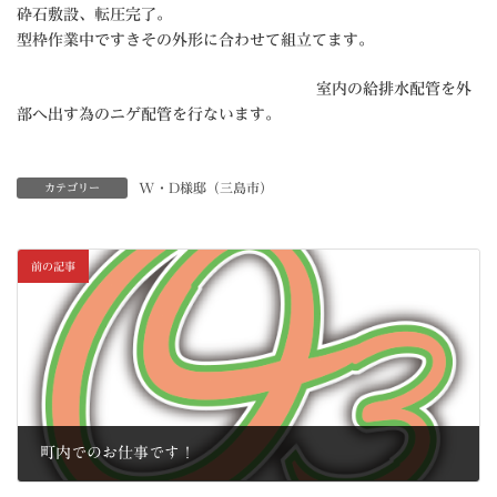
砕石敷設、転圧完了。
型枠作業中ですきその外形に合わせて組立てます。
室内の給排水配管を外
部へ出す為のニゲ配管を行ないます。
W・D様邸（三島市）
カテゴリー
前の記事
町内でのお仕事です！
2010年9月1日