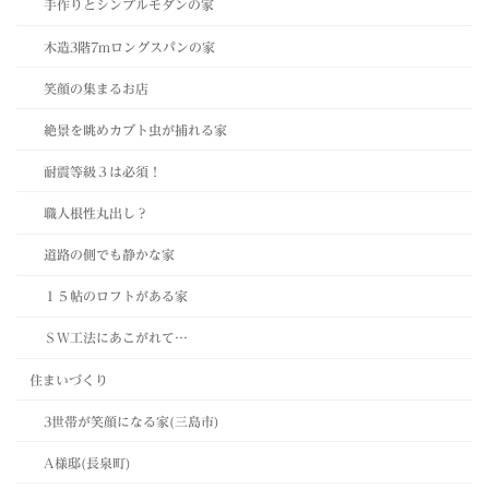
手作りとシンプルモダンの家
木造3階7mロングスパンの家
笑顔の集まるお店
絶景を眺めカブト虫が捕れる家
耐震等級３は必須！
職人根性丸出し？
道路の側でも静かな家
１５帖のロフトがある家
ＳＷ工法にあこがれて…
住まいづくり
3世帯が笑顔になる家(三島市)
A様邸(長泉町)