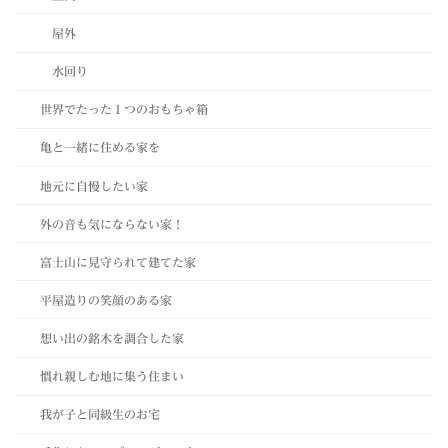
屋外
水回り
世界でたった１つのおもちゃ箱
亀と一緒に住める家を
地元に自慢したい家
外の音も気にならない家！
富士山に見守られて建てた家
平屋造りの笑顔のある家
想い出の銘木を調合した家
慣れ親しむ地に集う住まい
我が子と同級生のお宅