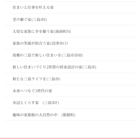
住まいと仕事を叶える家
受け継ぐ家(三島市I)
大切な家族に幸を願う家(函南町H)
家族の笑顔が似合う家(沼津市O）
故郷の三島で新しい住まいを(三島市谷田)
新しい住まいづくり2世帯の将来設計の家(三島市)
新たな三島ライフを(三島市)
未来へつなぐ3世代の家
水辺とくらす家 (三島市F)
趣味の家箱根の大自然の中 (箱根町)