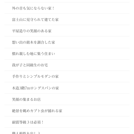
外の音も気にならない家！
富士山に見守られて建てた家
平屋造りの笑顔のある家
想い出の銘木を調合した家
慣れ親しむ地に集う住まい
我が子と同級生のお宅
手作りとシンプルモダンの家
木造3階7mロングスパンの家
笑顔の集まるお店
絶景を眺めカブト虫が捕れる家
耐震等級３は必須！
職人根性丸出し？