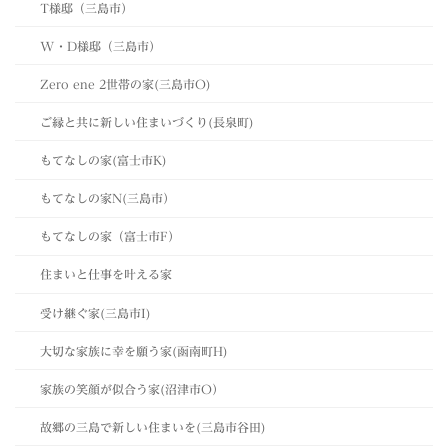
T様邸（三島市）
W・D様邸（三島市）
Zero ene 2世帯の家(三島市O)
ご縁と共に新しい住まいづくり(長泉町)
もてなしの家(富士市K)
もてなしの家N(三島市）
もてなしの家（富士市F）
住まいと仕事を叶える家
受け継ぐ家(三島市I)
大切な家族に幸を願う家(函南町H)
家族の笑顔が似合う家(沼津市O）
故郷の三島で新しい住まいを(三島市谷田)