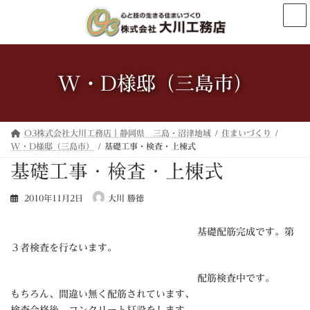
コ
ナ
ン
ビ
テ
ゲ
ン
ー
ツ
シ
へ
ョ
W・D様邸（三島市）
ス
ン
キ
に
ッ
移
プ
動
O3株式会社大川工務店｜静岡県 三島・沼津地域
住まいづくり
W・D様邸（三島市）
基礎工事・検査・上棟式
基礎工事・検査・上棟式
2010年11月2日
大川 勝徳
基礎配筋完成です。第
３者検査を行ないます。
配筋検査中です。
もちろん、間違い無く配筋されています、