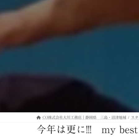
O3株式会社大川工務店｜静岡県 三島・沼津地域
スタ
今年は更に!!! my best 