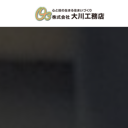
コ
ナ
ン
ビ
テ
ゲ
ン
ー
ツ
シ
へ
ョ
ス
ン
キ
に
ッ
移
プ
動