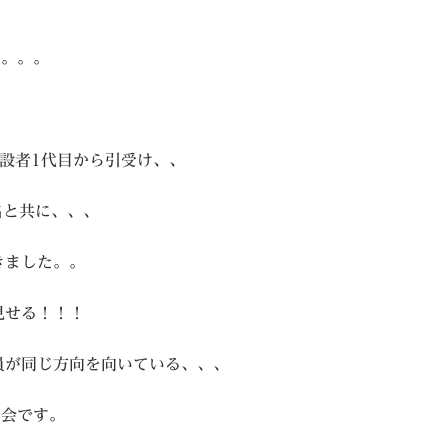
す。。。
設者1代目から引受け、、
名と共に、、、
きました。。
見せる！！！
員が同じ方向を向いている、、、
の会です。