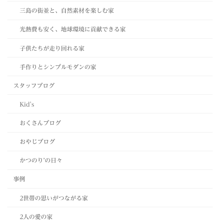
三島の街並と、自然素材を楽しむ家
光熱費も安く、地球環境に貢献できる家
子供たちが走り回れる家
手作りとシンプルモダンの家
スタッフブログ
Kid's
おくさんブログ
おやじブログ
かつのり’の日々
事例
2世帯の思いがつながる家
2人の愛の家