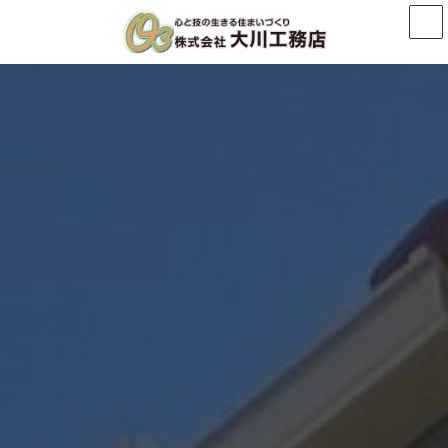
コ
ナ
ン
ビ
テ
ゲ
ン
ー
ツ
シ
へ
ョ
ス
ン
キ
に
ッ
移
プ
動