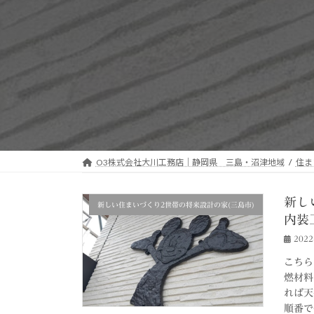
O3株式会社大川工務店｜静岡県 三島・沼津地域
住ま
新し
新しい住まいづくり2世帯の将来設計の家(三島市)
内装
202
こちら
燃材料
れば天
順番で