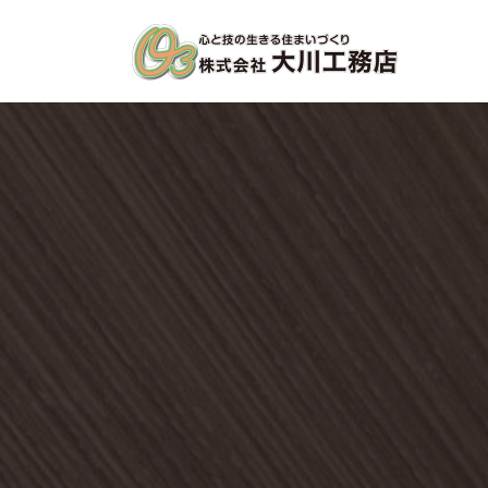
コ
ナ
ン
ビ
テ
ゲ
ン
ー
ツ
シ
へ
ョ
ス
ン
キ
に
ッ
移
プ
動