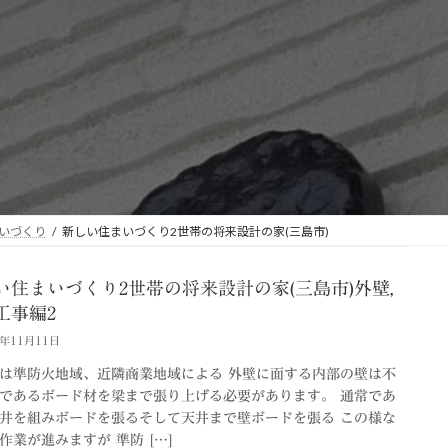
いづくり
新しい住まいづくり2世帯の将来設計の家(三島市)
い住まいづくり2世帯の将来設計の家(三島市)外壁,
工事編2
2年11月11日
は準防火地域、近隣商業地域による 外壁に面する内部の壁は不
であるボード材を梁まで張り上げる必要があります。 通常であ
井を組みボードを張るそして天井まで壁ボードを張る この様な
作業が進みますが 準防 […]