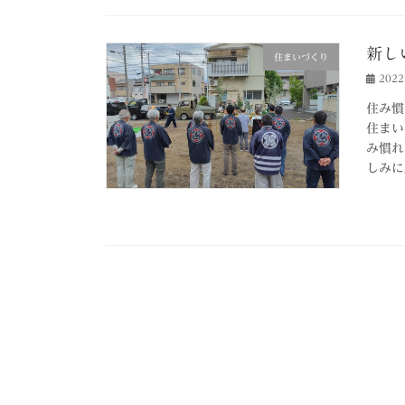
新し
住まいづくり
202
住み慣
住まい
み慣れ
しみに