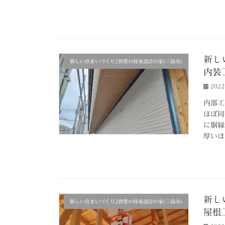
新し
新しい住まいづくり2世帯の将来設計の家(三島市)
内装
202
内部工
ほぼ同
に胴縁
厚いほ
新し
新しい住まいづくり2世帯の将来設計の家(三島市)
屋根