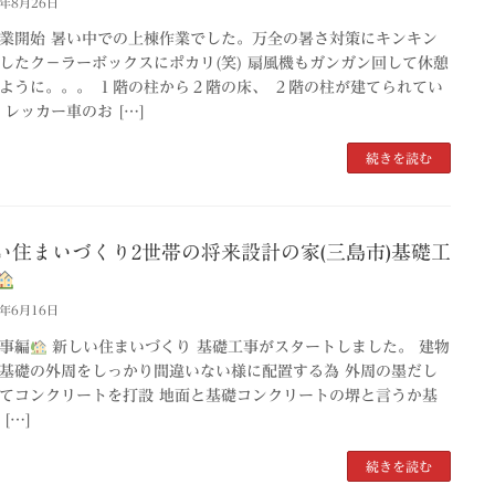
2年8月26日
業開始 暑い中での上棟作業でした。万全の暑さ対策にキンキン
したク－ラーボックスにポカリ(笑) 扇風機もガンガン回して休憩
ように。。。 １階の柱から２階の床、 ２階の柱が建てられてい
 レッカー車のお […]
続きを読む
い住まいづくり2世帯の将来設計の家(三島市)基礎工
2年6月16日
事編
新しい住まいづくり 基礎工事がスタートしました。 建物
基礎の外周をしっかり間違いない様に配置する為 外周の墨だし
てコンクリートを打設 地面と基礎コンクリートの堺と言うか基
[…]
続きを読む