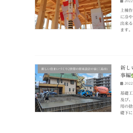
202
上棟作
に冷や
出来る
ます。
新し
新しい住まいづくり2世帯の将来設計の家(三島市)
事編
202
基礎工
及び、
用の捨
礎下に 