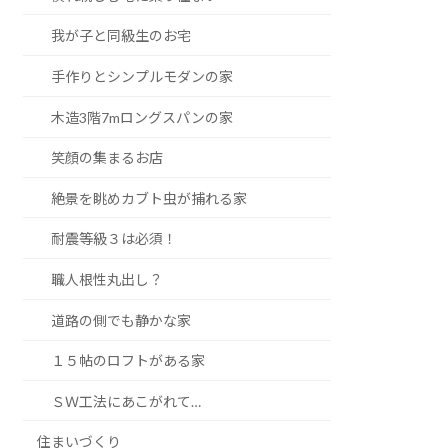
我が子と同級生のお宅
手作りとシンプルモダンの家
木造3階7mロングスパンの家
笑顔の集まるお店
絶景を眺めカブト虫が捕れる家
耐震等級３は必須！
職人根性丸出し？
道路の側でも静かな家
１５帖のロフトがある家
ＳＷ工法にあこがれて…
住まいづくり