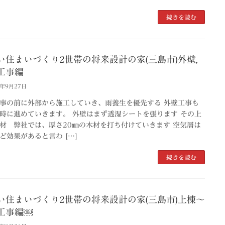
続きを読む
い住まいづくり2世帯の将来設計の家(三島市)外壁,
工事編
2年9月27日
事の前に外部から施工していき、雨養生を優先する 外壁工事も
時に進めていきます。 外壁はまず透湿シートを張ります その上
材 弊社では、厚さ20㎜の木材を打ち付けていきます 空気層は
ど効果があると言わ […]
続きを読む
い住まいづくり2世帯の将来設計の家(三島市)上棟～
工事編￼